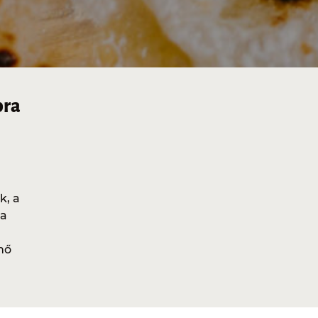
bra
k, a
va
nő