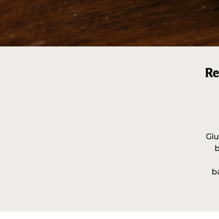
Re
Giu
b
b