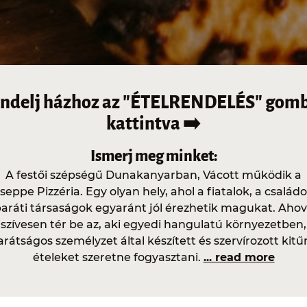
ndelj házhoz az "ÉTELRENDELÉS" gom
kattintva ➡️
Ismerj meg minket:
A festői szépségű Dunakanyarban, Vácott működik a
seppe Pizzéria. Egy olyan hely, ahol a fiatalok, a családo
aráti társaságok egyaránt jól érezhetik magukat. Aho
szívesen tér be az, aki egyedi hangulatú környezetben,
arátságos személyzet által készített és szervírozott kitű
ételeket szeretne fogyasztani.
... read more